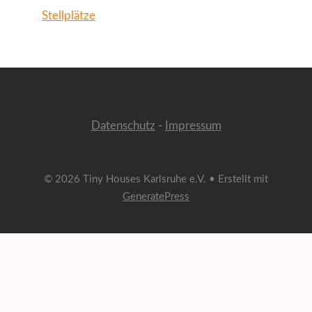
Stellplätze
Datenschutz
-
Impressum
© 2026 Tiny Houses Karlsruhe e.V.
• Erstellt mit
GeneratePress