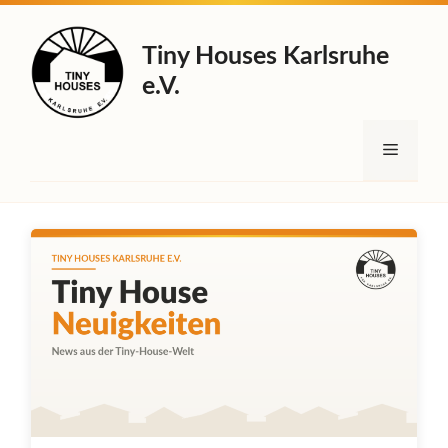
Zum
Inhalt
Tiny Houses Karlsruhe
springen
e.V.
Menü