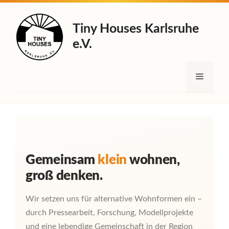
Zum
Inhalt
Tiny Houses Karlsruhe
springen
e.V.
Menü
Gemeinsam
klein
wohnen,
groß denken.
Wir setzen uns für alternative Wohnformen ein –
durch Pressearbeit, Forschung, Modellprojekte
und eine lebendige Gemeinschaft in der Region