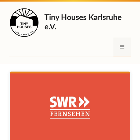
Zum
Inhalt
Tiny Houses Karlsruhe
springen
e.V.
Menü