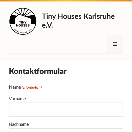
Zum
Inhalt
Tiny Houses Karlsruhe
springen
e.V.
Menü
Kontaktformular
Name
(erforderlich)
Vorname
Nachname